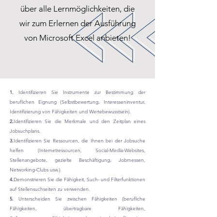
über alle Lernmöglichkeiten, die
wir zum Erlernen der Ausführung
von Microsoft Excel anbieten!
1.
Identifizieren Sie Instrumente zur Bestimmung der
beruflichen Eignung (Selbstbewertung, Interesseninventur,
Identifizierung von Fähigkeiten und Wertebewusstsein).
2.
Identifizieren Sie die Merkmale und den Zeitplan eines
Jobsuchplans.
3.
Identifizieren Sie Ressourcen, die Ihnen bei der Jobsuche
helfen (Internetressourcen, Social-Media-Websites,
Stellenangebote, gezielte Beschäftigung, Jobmessen,
Networking-Clubs usw.)
4.
Demonstrieren Sie die Fähigkeit, Such- und Filterfunktionen
auf Stellensuchseiten zu verwenden.
5.
Unterscheiden Sie zwischen Fähigkeiten (berufliche
Fähigkeiten, übertragbare Fähigkeiten,