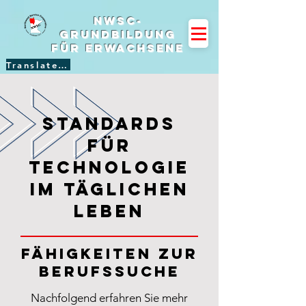
NWSC-
Grundbildung
für Erwachsene
Translate Site
Standards
für
Technologie
im täglichen
Leben
Fähigkeiten zur
Berufssuche
Nachfolgend erfahren Sie mehr