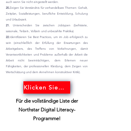
auch wenn Sie nicht eingestellt werden.
20.
Zeigen Sie Verständnis für verhandelbare Themen: Gehalt,
Zeitplan, Sozialleistungen, berufliche Entwicklung, Schulung
und Urlaubszeit.
21.
Unterscheiden Sie zwischen Jobtypen (befristete,
saisonale, Teilzeit-, Vollzeit- und unbezahlte Praktika)
22.
Identifizieren Sie Best Practices, um im Job erfolgreich zu
sein (einschließlich der Erfüllung der Erwartungen des
Arbeitgebers, des Treffens von Vorkehrungen, damit
Verantwortlichkeiten und Probleme außerhalb der Arbeit die
Arbeit nicht beeinträchtigen, dem Erlernen neuer
Fähigkeiten, der professionellen Kleidung, dem Zeigen von
Wertschätzung und dem Annehmen konstruktiver Kritik).
Klicken Sie hier!
Für die vollständige Liste der
Northstar Digital Literacy-
Programme!