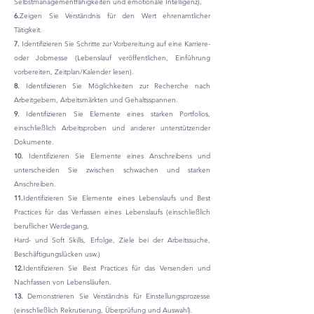
Selbstmanagementfähigkeiten und emotionale Intelligenz).
6.
Zeigen Sie Verständnis für den Wert ehrenamtlicher
Tätigkeit.
7.
Identifizieren Sie Schritte zur Vorbereitung auf eine Karriere-
oder Jobmesse (Lebenslauf veröffentlichen, Einführung
vorbereiten, Zeitplan/Kalender lesen).
8.
Identifizieren Sie Möglichkeiten zur Recherche nach
Arbeitgebern, Arbeitsmärkten und Gehaltsspannen.
9.
Identifizieren Sie Elemente eines starken Portfolios,
einschließlich Arbeitsproben und anderer unterstützender
Dokumente.
10.
Identifizieren Sie Elemente eines Anschreibens und
unterscheiden Sie zwischen schwachen und starken
Anschreiben.
11.
Identifizieren Sie Elemente eines Lebenslaufs und Best
Practices für das Verfassen eines Lebenslaufs (einschließlich
beruflicher Werdegang,
Hard- und Soft Skills, Erfolge, Ziele bei der Arbeitssuche,
Beschäftigungslücken usw.)
12.
Identifizieren Sie Best Practices für das Versenden und
Nachfassen von Lebensläufen.
13.
Demonstrieren Sie Verständnis für Einstellungsprozesse
(einschließlich Rekrutierung, Überprüfung und Auswahl).