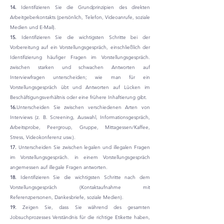
14.
Identifizieren Sie die Grundprinzipien des direkten
Arbeitgeberkontakts (persönlich, Telefon, Videoanrufe, soziale
Medien und E-Mail).
15.
Identifizieren Sie die wichtigsten Schritte bei der
Vorbereitung auf ein Vorstellungsgespräch, einschließlich der
Identifizierung häufiger Fragen im Vorstellungsgespräch.
zwischen starken und schwachen Antworten auf
Interviewfragen unterscheiden; wie man für ein
Vorstellungsgespräch übt und Antworten auf Lücken im
Beschäftigungsverhältnis oder eine frühere Inhaftierung gibt.
16.
Unterscheiden Sie zwischen verschiedenen Arten von
Interviews (z. B. Screening, Auswahl, Informationsgespräch,
Arbeitsprobe, Peergroup, Gruppe, Mittagessen/Kaffee,
Stress, Videokonferenz usw.).
17.
Unterscheiden Sie zwischen legalen und illegalen Fragen
im Vorstellungsgespräch. in einem Vorstellungsgespräch
angemessen auf illegale Fragen antworten.
18.
Identifizieren Sie die wichtigsten Schritte nach dem
Vorstellungsgespräch (Kontaktaufnahme mit
Referenzpersonen, Dankesbriefe, soziale Medien).
19.
Zeigen Sie, dass Sie während des gesamten
Jobsuchprozesses Verständnis für die richtige Etikette haben,