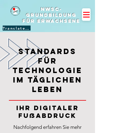
NWSC-
Grundbildung
für Erwachsene
Translate Site
Standards
für
Technologie
im täglichen
Leben
Ihr digitaler
Fußabdruck
Nachfolgend erfahren Sie mehr