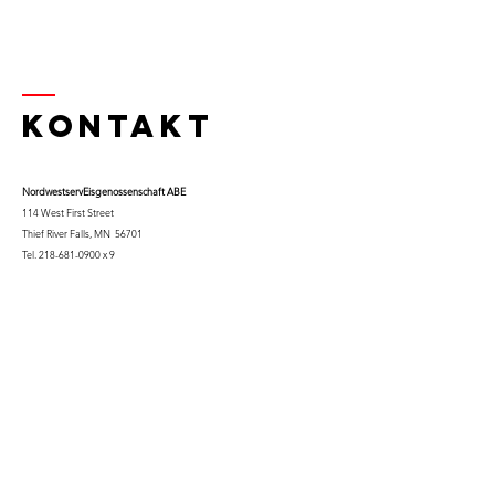
Kontakt
Nordwestserv
Eisgenossenschaft ABE
114 West First Street
Thief River Falls, MN 56701
Tel.
218-681-0900
x 9
Handy:
763-453-0322
Email:
kfuglseth@nw-service.k12.mn.us
Enter Your Name
Enter Your Email