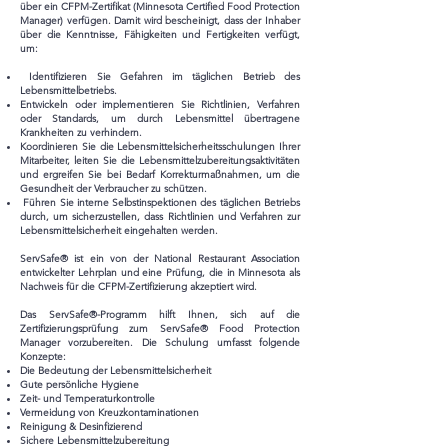
über ein CFPM-Zertifikat (Minnesota Certified Food Protection
Manager) verfügen. Damit wird bescheinigt, dass der Inhaber
über die Kenntnisse, Fähigkeiten und Fertigkeiten verfügt,
um:
Identifizieren Sie Gefahren im täglichen Betrieb des
Lebensmittelbetriebs.
Entwickeln oder implementieren Sie Richtlinien, Verfahren
oder Standards, um durch Lebensmittel übertragene
Krankheiten zu verhindern.
Koordinieren Sie die Lebensmittelsicherheitsschulungen Ihrer
Mitarbeiter, leiten Sie die Lebensmittelzubereitungsaktivitäten
und ergreifen Sie bei Bedarf Korrekturmaßnahmen, um die
Gesundheit der Verbraucher zu schützen.
Führen Sie interne Selbstinspektionen des täglichen Betriebs
durch, um sicherzustellen, dass Richtlinien und Verfahren zur
Lebensmittelsicherheit eingehalten werden.
ServSafe® ist ein von der National Restaurant Association
entwickelter Lehrplan und eine Prüfung, die in Minnesota als
Nachweis für die CFPM-Zertifizierung akzeptiert wird.
Das ServSafe®-Programm hilft Ihnen, sich auf die
Zertifizierungsprüfung zum ServSafe® Food Protection
Manager vorzubereiten. Die Schulung umfasst folgende
Konzepte:
Die Bedeutung der Lebensmittelsicherheit
Gute persönliche Hygiene
Zeit- und Temperaturkontrolle
Vermeidung von Kreuzkontaminationen
Reinigung & Desinfizierend
Sichere Lebensmittelzubereitung