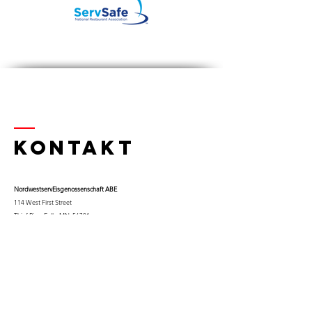
Kontakt
Nordwestserv
Eisgenossenschaft ABE
114 West First Street
Thief River Falls, MN 56701
Tel.
218-681-0900
x 9
Handy:
763-453-0322
Email:
kfuglseth@nw-service.k12.mn.us
Enter Your Name