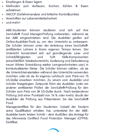
Empfangen & Essen lagern
Methoden zum Auftauen, Kochen, Kühlen & Essen
aufwärmen
HACCP (Gefahrenanalyse und kritische Kontrollpunkte)
Vorschriften zur Lebensmittelsicherheit
und mehr!
ABE-Studenten können studieren und sich auf ihre
ServSafe® Food Manager-Prüfung vorbereiten, während sie
bei ABE eingeschrieben sind. Die Ausbilder greifen auf
Online-Ausbilder-Tools zu, um den Unterricht zu verbessern.
Die Schüler können unter der Anleitung eines ServSafe®-
zertifizierten Lehrers in ihrem eigenen Tempo lernen. Der
Unterricht konzentriert sich auf grundlegende Lese- und
Schreibfähigkeiten und Soft Skills-Komponenten
(einschließlich Vokabelunterricht, Kodierung und Dekodierung
neuer Wörter, Entwicklung starker Lerngewohnheiten usw.) in
kontextualisierter Weise. Die Schüler können wählen, ob sie
die Unterrichtsmaterialien während des Unterrichts verwenden
möchten oder ob sie ihr eigenes Lehrbuch zum Preis von 75
US-Dollar erwerben möchten. Zu einem vom Ausbilder und
Schüler festgelegten Zeitpunkt führt der Ausbilder (oder ein
anderer zertifizierter Prüfer) die ServSafe®-Prüfung für den
Schüler zum Preis von 38 US-Dollar durch. Nach bestandener
Prüfung (mit einer Punktzahl von 76 % oder mehr) druckt der
Ausbilder die Prüfung aus Präsentieren Sie das ServSafe®
Food
Managerzertifikat für den Studenten. Sobald der Student
seine Qualifikation erhalten hat, unterstützt ihn der ABE-
Ausbilder beim letzten Schritt – dem Ausfüllen des Antrags für
das Minnesota Certified Food Protection Manager (CFPM)-
Zertifikat.