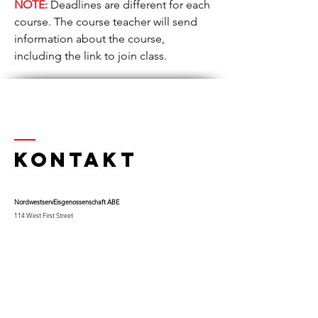
NOTE:
Deadlines are different for each
course. The course teacher will send
information about the course,
including the link to join class.
Kontakt
Nordwestserv
Eisgenossenschaft ABE
114 West First Street
Thief River Falls, MN 56701
Tel.
218-681-0900
x 9
Handy:
763-453-0322
Email:
kfuglseth@nw-service.k12.mn.us
Enter Your Name