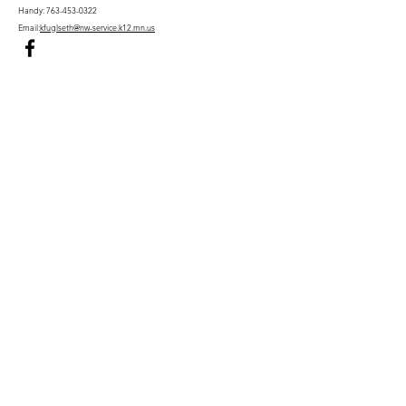
Handy:
763-453-0322
Email:
kfuglseth@nw-service.k12.mn.us
Enter Your Name
Enter Your Email
City You Live In or Would Attend
Phone
Enter Your Subject