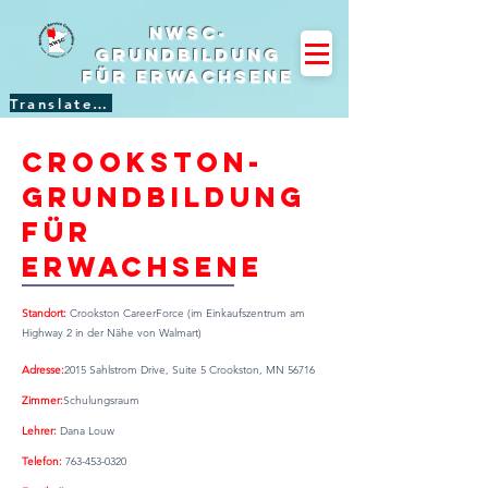
NWSC-
Grundbildung
für Erwachsene
Translate Site
Crookston-
Grundbildung
für
Erwachsene
Standort:
Crookston CareerForce (im Einkaufszentrum am
Highway 2 in der Nähe von Walmart)
Adresse:
2015 Sahlstrom Drive, Suite 5 Crookston, MN 56716
Zimmer:
Schulungsraum
Lehrer:
Dana Louw
Telefon:
763-453-0320