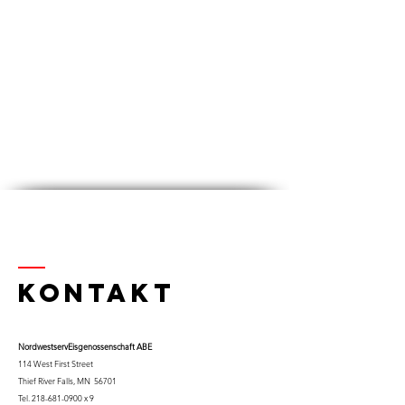
Kontakt
Nordwestserv
Eisgenossenschaft ABE
114 West First Street
Thief River Falls, MN 56701
Tel.
218-681-0900
x 9