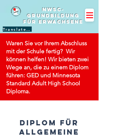
NWSC-
Grundbildung
für Erwachsene
Translate Site
Waren Sie vor Ihrem Abschluss
mit der Schule fertig? Wir
können helfen! Wir bieten zwei
Wege an, die zu einem Diplom
führen: GED und Minnesota
Standard Adult High School
Diploma.
Diplom für
allgemeine