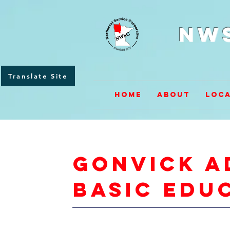
NW
Translate Site
Home
About
Loca
gonvick a
basic edu