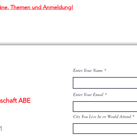
npläne, Themen und Anmeldung!
Enter Your Name
Enter Your Email
schaft ABE
City You Live In or Would Attend
1