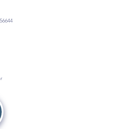
 56644
r