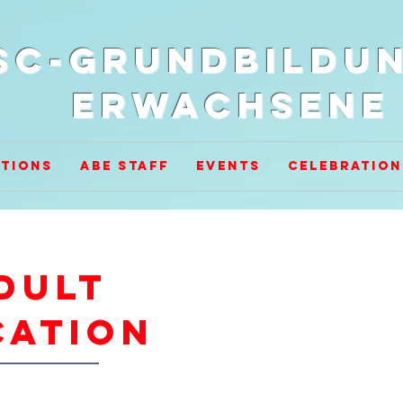
SC-Grundbildun
Erwachsene
tions
ABE Staff
Events
Celebration
dult
cation