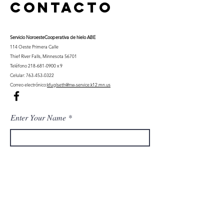
Contacto
Servicio Noroeste
Cooperativa de hielo ABE
114 Oeste Primera Calle
Thief River Falls, Minnesota 56701
Teléfono
218-681-0900
x 9
Celular:
763-453-0322
Correo electrónico:
kfuglseth@nw-service.k12.mn.us
Enter Your Name
Enter Your Email
City You Live In or Would Attend