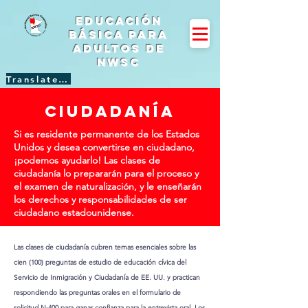
Educación
básica para
adultos de
NWSC
Translate Site
Ciudadanía
Si es residente permanente de los Estados
Unidos y desea convertirse en ciudadano,
¡podemos ayudarlo! Las clases de
ciudadanía lo prepararán para el proceso y
el examen de naturalización, y le enseñarán
los derechos y responsabilidades de ser
ciudadano estadounidense.
Las clases de ciudadanía cubren temas esenciales sobre las
cien (100) preguntas de estudio de educación cívica del
Servicio de Inmigración y Ciudadanía de EE. UU. y practican
respondiendo las preguntas orales en el formulario de
solicitud N-400 para ganar confianza para la entrevista oral. Los