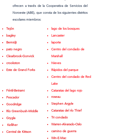
ofrecen a través de la Cooperativa de Servicios del
Noroeste (ABE), que consta de los siguientes distritos
escolares miembros:
Tejón
lago de los bosques
bagley
Lancaster
Bemidji
laporte
pato negro
Centro del condado de
Clearbrook-Gonvick
Marshall
crookston
Nieves
Este de Grand Forks
Rápidos del parque
Centro del condado de Red
Lake
Fértil-Betrami
Cataratas del lago rojo
roseau
Pescador
Stephen Argyle
Goodridge
Cataratas del río Thief
Río Greenbush-Middle
Tri condado
Grygla
Warren-Alvarado-Oslo
Kelliher
camino de guerra
Central de Kittson
Win-E-Mac