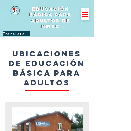
Educación
básica para
adultos de
NWSC
Translate Site
Ubicaciones
de educación
básica para
adultos