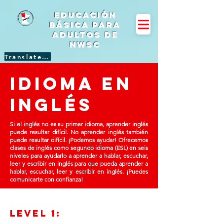
Educación
básica para
adultos de
NWSC
Translate Site
idioma en
Inglés
Si el inglés no es su primer idioma, aprender inglés
puede resultar difícil. No aprender inglés también
puede resultar difícil. ¡Podemos ayudar! Ofrecemos
clases de inglés como segundo idioma (ESL) en seis
niveles para ayudarlo a aprender a hablar, escuchar,
leer y escribir en inglés para que pueda aprender a
hablar, escuchar, leer y escribir en inglés. ¡Puedes
comunicarte con confianza!
Lev
el 1: