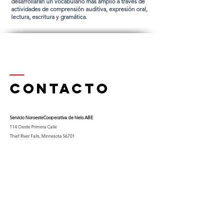
desarrollarán un vocabulario más amplio a través de
actividades de comprensión auditiva, expresión oral,
lectura, escritura y gramática.
Contacto
Servicio Noroeste
Cooperativa de hielo ABE
114 Oeste Primera Calle
Thief River Falls, Minnesota 56701
Teléfono
218-681-0900
x 9
Celular:
763-453-0322
Correo electrónico:
kfuglseth@nw-service.k12.mn.us
Enter Your Name