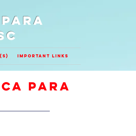
 para
SC
(s)
Important Links
ica para