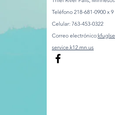
Thief River Falls, Minneso
Teléfono 218-681-0900 x 9
Celular: 763-453-0322
Correo electrónico:
kfugls
service.k12.mn.us