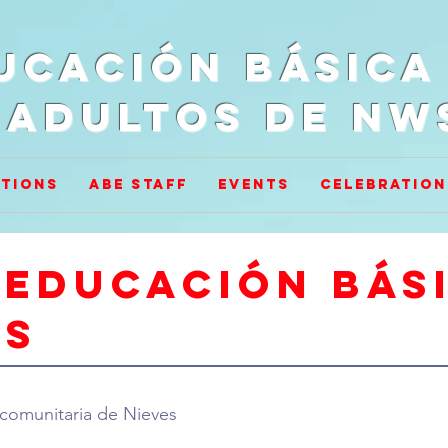
ucación básica
adultos de NW
tions
ABE Staff
Events
Celebration
 educación bás
os
comunitaria de Nieves