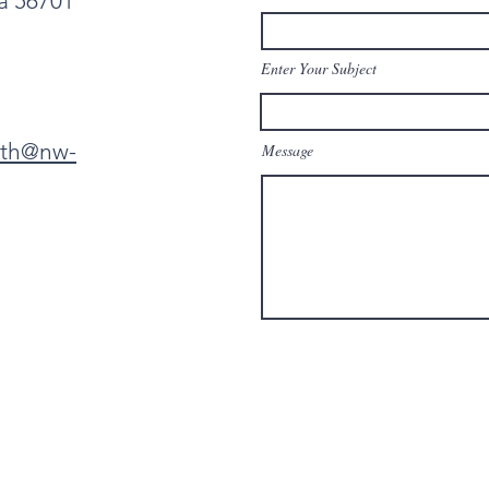
ta 56701
Enter Your Subject
eth@nw-
Message