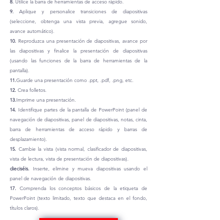
8.
Utilice la barra de herramientas de acceso rápido.
9.
Aplique y personalice transiciones de diapositivas
(seleccione, obtenga una vista previa, agregue sonido,
avance automático).
10.
Reproduzca una presentación de diapositivas, avance por
las diapositivas y finalice la presentación de diapositivas
(usando las funciones de la barra de herramientas de la
pantalla).
11.
Guarde una presentación como .ppt, .pdf, .png, etc.
12.
Crea folletos.
13.
Imprime una presentación.
14.
Identifique partes de la pantalla de PowerPoint (panel de
navegación de diapositivas, panel de diapositivas, notas, cinta,
barra de herramientas de acceso rápido y barras de
desplazamiento).
15.
Cambie la vista (vista normal, clasificador de diapositivas,
vista de lectura, vista de presentación de diapositivas).
dieciséis.
Inserte, elimine y mueva diapositivas usando el
panel de navegación de diapositivas.
17.
Comprenda los conceptos básicos de la etiqueta de
PowerPoint (texto limitado, texto que destaca en el fondo,
títulos claros).