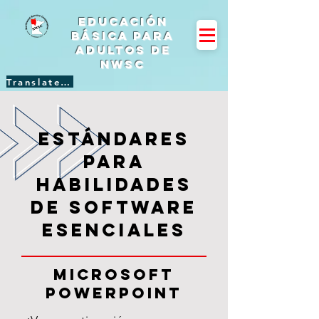
Educación
básica para
adultos de
NWSC
Translate Site
estándares
para
habilidades
de software
esenciales
Microsoft
PowerPoint