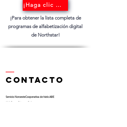
¡Haga clic aquí!
¡Para obtener la lista completa de
programas de alfabetización digital
de Northstar!
Contacto
Servicio Noroeste
Cooperativa de hielo ABE
114 Oeste Primera Calle
Thief River Falls, Minnesota 56701
Teléfono
218-681-0900
x 9
Celular:
763-453-0322
Correo electrónico:
kfuglseth@nw-service.k12.mn.us