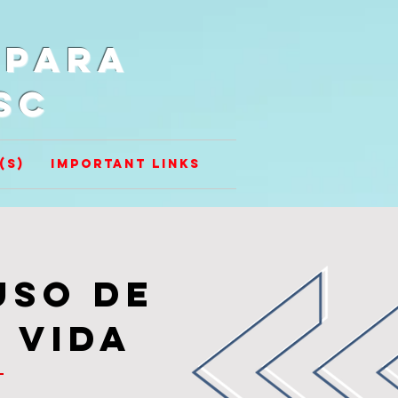
 para
SC
(s)
Important Links
uso de
 vida