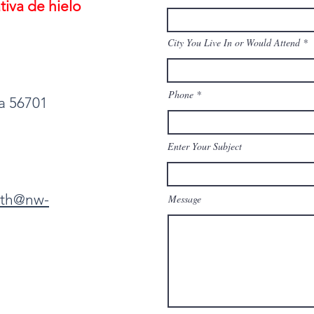
iva de hielo
City You Live In or Would Attend
Phone
ta 56701
Enter Your Subject
eth@nw-
Message