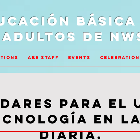
ucación básica
adultos de NW
tions
ABE Staff
Events
Celebration
dares para el 
ecnología en la
diaria.