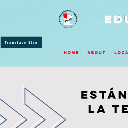
Ed
Translate Site
Home
About
Loca
Están
la t