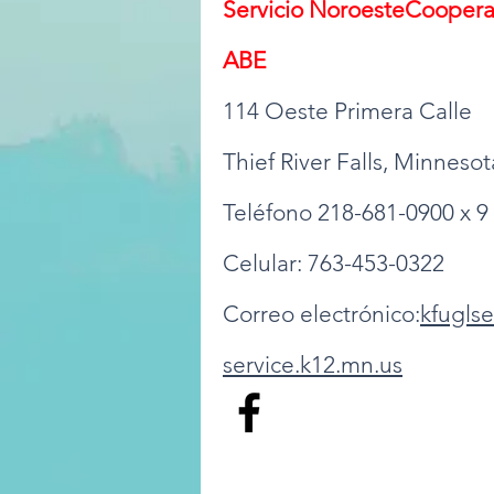
Servicio Noroeste
Cooperat
ABE
114 Oeste Primera Calle
Thief River Falls, Minneso
Teléfono 218-681-0900 x 9
Celular: 763-453-0322
Correo electrónico:
kfugls
service.k12.mn.us